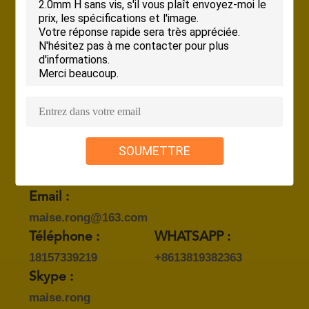
SITE
8:30-18:00 (heure de Beijing)
Téléphone professionnel:
PRIVACY
0086-13819382363
(Le temps de travail)
POLICY
Télécopieur:
0086-573-85845305
SOUMETTRE
Personne à contacter :
Ms. Maise Pan
Email :
maise.rong@163.com
Téléphone :
WHATSAPP :
18157339219
+8613819382363
Skype :
maise.rong