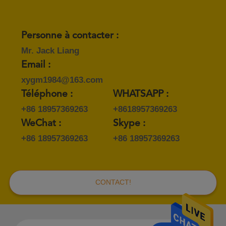
Personne à contacter :
Mr. Jack Liang
Email :
xygm1984@163.com
Téléphone :
WHATSAPP :
+86 18957369263
+8618957369263
WeChat :
Skype :
+86 18957369263
+86 18957369263
CONTACT!