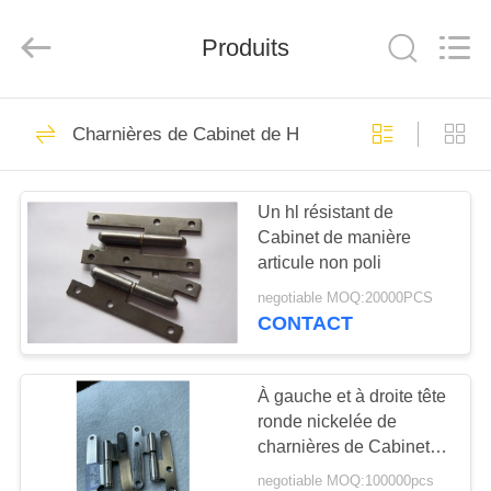
-
2026
PingHu
HongFengDa
Produits
Hardware
Factory.
All
Rights
MAISON
Reserved.
79
Charnières de Cabinet de H
Charnières de porte
PRODUITS
en métal
Un hl résistant de
Cabinet de manière
VIDÉOS
articule non poli
negotiable MOQ:20000PCS
AU
CONTACT
7
SUJET
Charnière
DE
À gauche et à droite tête
ronde nickelée de
NOUS
affleurante
charnières de Cabinet
de 95mm H
negotiable MOQ:100000pcs