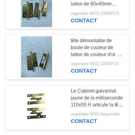
SITE
laiton de 60x40mm
plaqué
negotiable MOQ:10000PCS
PRIVACY
CONTACT
20
POLICY
Charnière de porte
tête démontable de
de sécurité
boule de couleur de
laiton de couleur d'or de
charnières de Cabinet
negotiable MOQ:10000PCS
de 50x40mm H
CONTACT
38
Le Cabinet galvanisé
Parenthèse
jaune de la milliseconde
110x55 H articule la tête
d'étagère faisante le
plate résistante
negotiable MOQ:Négociable
coin
CONTACT