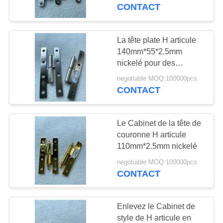
VISITE
CONTACT
D'USINE
La tête plate H articule
26
CONTRÔLE
140mm*55*2.5mm
charnières de porte
nickelé pour des
DE
Cabinets
résistantes
negotiable MOQ:100000pcs
QUALITÉ
CONTACT
CONTACTEZ-
Le Cabinet de la tête de
NOUS
couronne H articule
110mm*2.5mm nickelé
16
NOUVELLES
negotiable MOQ:100000pcs
Enlevez les
CONTACT
charnières
PLAN
Enlevez le Cabinet de
DU
style de H articule en