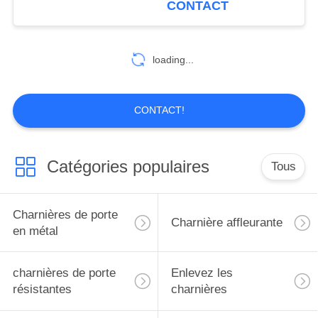
CONTACT
10
Charnières de
loading...
Cabinet de papillon
CONTACT!
Catégories populaires
Tous
10
verrou de boulon de
Charnières de porte
Charnière affleurante
porte
en métal
charnières de porte
Enlevez les
résistantes
charnières