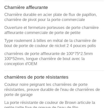
VISITE
Charnière affleurante
D'USINE
Charnière durable en acier plate de flux de papillon,
charnière de pivot pour la porte commerciale
CONTRÔLE
Ouverture et fermeture porteuses de porte charnière
DE
affleurante commerciale de porte de petite
QUALITÉ
Type roulement à billes en métal de la charnière de
bout de porte de couleur de nickel 2 4 pouces polis
charnières de porte affleurante de 100*75*2.5mm
CONTACTEZ-
100*52mm, longue charnière de bout avec la
NOUS
conception d'OEM
charnières de porte résistantes
NOUVELLES
Couleur noire peignant les charnières de porte
résistantes, preuve durable de l'eau de charnières de
PLAN
porte de garage
DU
La porte résistante de couleur de Brown articule la
petite taille fixe de preuve de l'eau de Pin