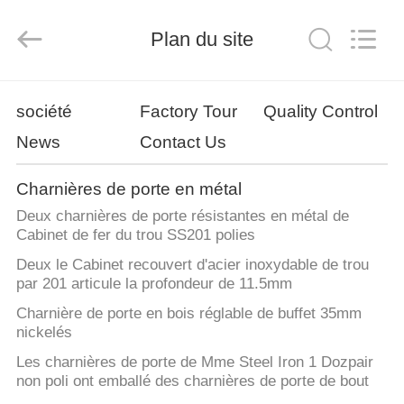
-
2026
PingHu
HongFengDa
Plan du site
Hardware
Factory.
All
Rights
MAISON
Reserved.
société
Factory Tour
Quality Control
News
Contact Us
PRODUITS
Charnières de porte en métal
VIDÉOS
Deux charnières de porte résistantes en métal de
Cabinet de fer du trou SS201 polies
AU
Deux le Cabinet recouvert d'acier inoxydable de trou
par 201 articule la profondeur de 11.5mm
SUJET
Charnière de porte en bois réglable de buffet 35mm
DE
nickelés
NOUS
Les charnières de porte de Mme Steel Iron 1 Dozpair
non poli ont emballé des charnières de porte de bout