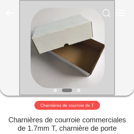
-
2026
PingHu
HongFengDa
Hardware
Factory.
All
Rights
MAISON
Reserved.
PRODUITS
VIDÉOS
AU
SUJET
DE
Charnières de courroie de T
NOUS
Charnières de courroie commerciales
de 1.7mm T, charnière de porte