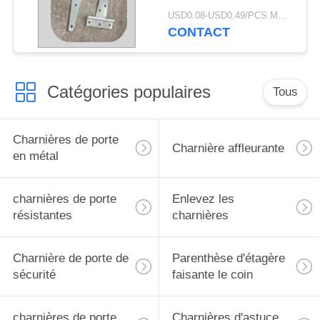
de pouce T charnières
USD0.08-USD0.49/PCS MOQ:5000
de courroie galvanisé
CONTACT
Catégories populaires
Tous
Charnières de porte
Charnière affleurante
en métal
charnières de porte
Enlevez les
résistantes
charnières
Charnière de porte de
Parenthèse d'étagère
sécurité
faisante le coin
charnières de porte
Charnières d'astuce