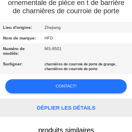
VISITE
ornementale de pièce en t de barrière
de charnières de courroie de porte
D'USINE
Lieu d'origine:
Zhejiang
CONTRÔLE
DE
Nom de marque:
HFD
QUALITÉ
Numéro de
MS-8501
modèle:
Surligner:
,
charnières de courroie de porte de grange
CONTACTEZ-
charnières de courroie de porte
NOUS
CONTACT!
NOUVELLES
DÉPLIER LES DÉTAILS
PLAN
DU
produits similaires