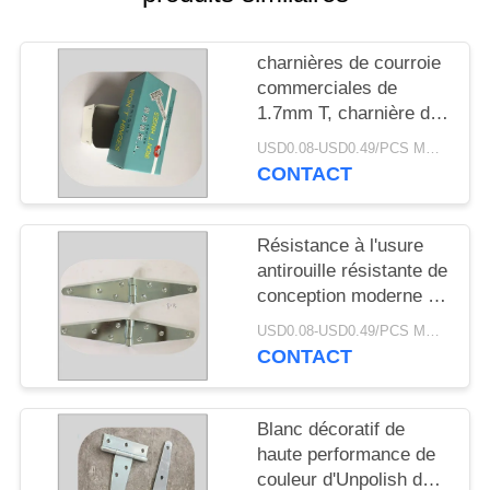
SITE
charnières de courroie
PRIVACY
commerciales de
POLICY
1.7mm T, charnière de
porte ornementale de
USD0.08-USD0.49/PCS MOQ:5000
pièce en t de barrière
CONTACT
de charnières de
courroie de porte
Résistance à l'usure
antirouille résistante de
conception moderne de
charnières de courroie
USD0.08-USD0.49/PCS MOQ:5000
de longévité élevée
CONTACT
Blanc décoratif de
haute performance de
couleur d'Unpolish de 4