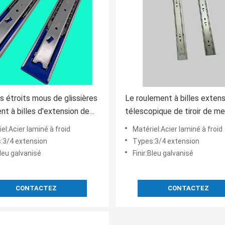
s étroits mous de glissières
Le roulement à billes extens
nt à billes d'extension de
télescopique de tiroir de m
 d'industrie 17mm pleins
de pleine glisse résistant
el:Acier laminé à froid
Matériel:Acier laminé à froid
:3/4 extension
Types:3/4 extension
Bleu galvanisé
Finir:Bleu galvanisé
CONTACTEZ
CONTACTEZ