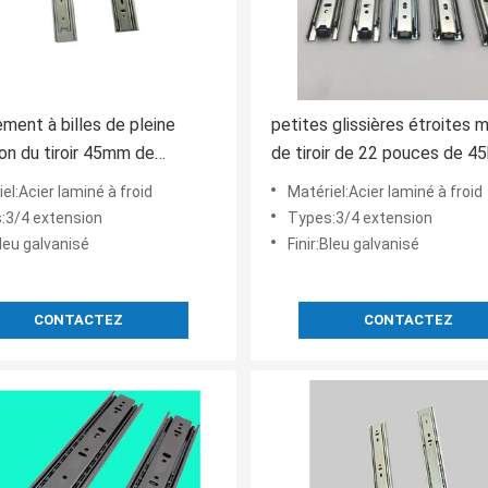
ement à billes de pleine
petites glissières étroites 
on du tiroir 45mm de
de tiroir de 22 pouces de 4
 glisse la Manche
35mm
el:Acier laminé à froid
Matériel:Acier laminé à froid
opique
:3/4 extension
Types:3/4 extension
Bleu galvanisé
Finir:Bleu galvanisé
CONTACTEZ
CONTACTEZ