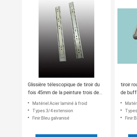
Glissière télescopique de tiroir du
tiroir r
fois 45mm de la peinture trois de
de buff
couleur de zinc
la Man
Matériel:Acier laminé à froid
Matéri
Types:3/4 extension
Types
Finir:Bleu galvanisé
Finir: