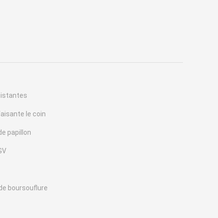
sistantes
aisante le coin
e papillon
FGV
de boursouflure