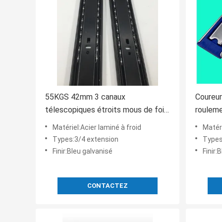
55KGS 42mm 3 canaux
Coureur
télescopiques étroits mous de fois
rouleme
pour le tiroir
Cabinet
Matériel:Acier laminé à froid
Matéri
Types:3/4 extension
Types
Finir:Bleu galvanisé
Finir:
CONTACTEZ