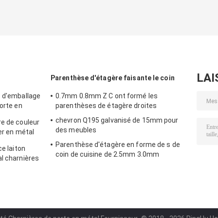
LAI
l
Parenthèse d'étagère faisante le coin
c d'emballage
0.7mm 0.8mm Z C ont formé les
porte en
parenthèses de étagère droites
e fer
chevron Q195 galvanisé de 15mm pour
re de couleur
des meubles
ger en métal
Parenthèse d'étagère en forme de s de
ce laiton
coin de cuisine de 2.5mm 3.0mm
al charnières
g temps