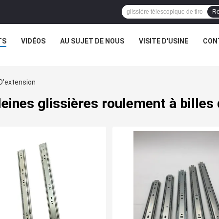
Re
TS
VIDÉOS
AU SUJET DE NOUS
VISITE D'USINE
CON
 D'extension
eines glissières roulement à billes