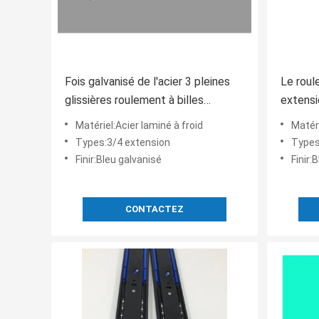
Fois galvanisé de l'acier 3 pleines
Le roul
glissières roulement à billes
extensi
d'extension de 22 pouces
meubles
Matériel:Acier laminé à froid
Matéri
télesc
Types:3/4 extension
Types
Finir:Bleu galvanisé
Finir:
CONTACTEZ