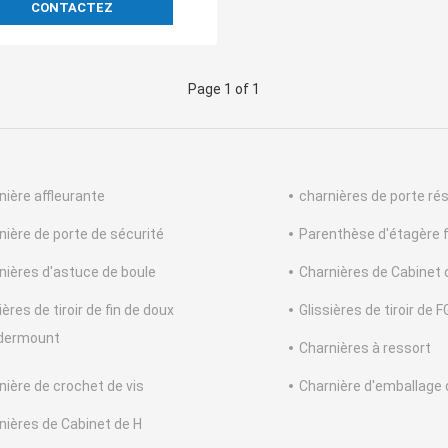
CONTACTEZ
Page 1 of 1
nière affleurante
charnières de porte ré
nière de porte de sécurité
Parenthèse d'étagère f
nières d'astuce de boule
Charnières de Cabinet d
ières de tiroir de fin de doux
Glissières de tiroir de 
dermount
Charnières à ressort
nière de crochet de vis
Charnière d'emballage 
nières de Cabinet de H