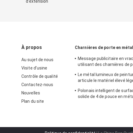
d'extension
À propos
Charnières de porte en méta
Message publicitaire en vra
Au sujet de nous
utilisant des charnières de 
Visite d'usine
métal, charnières antiques d
Le métal lumineux de peintu
Contrôle de qualité
articule le matériel élevé lé
Contactez-nous
de longévité
Polonais intelligent de surfa
Nouvelles
solide de 4 de pouce en mét
Plan du site
de porte plaqué avec du lon