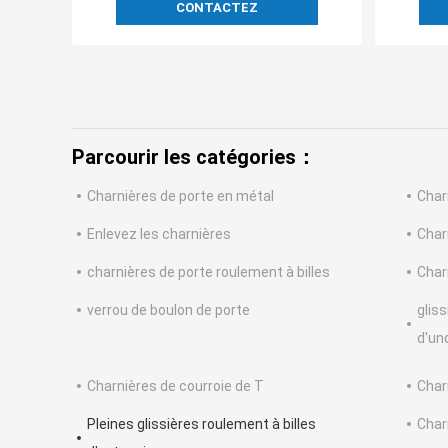
CONTACTEZ
Parcourir les catégories：
Charnières de porte en métal
Char
Enlevez les charnières
Char
charnières de porte roulement à billes
Char
verrou de boulon de porte
gliss
d'un
Charnières de courroie de T
Char
Pleines glissières roulement à billes
Char