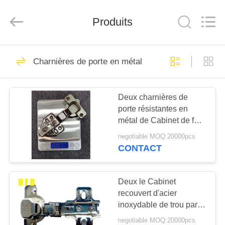
-
2026
PingHu
HongFengDa
Produits
Hardware
Factory.
All
Rights
MAISON
Reserved.
79
Charnières de porte en métal
Charnières de porte
PRODUITS
en métal
Deux charnières de
porte résistantes en
VIDÉOS
métal de Cabinet de fer
du trou SS201 polies
negotiable MOQ:20000pcs
AU
CONTACT
7
SUJET
Charnière
DE
Deux le Cabinet
recouvert d'acier
NOUS
affleurante
inoxydable de trou par
201 articule la
negotiable MOQ:20000pcs