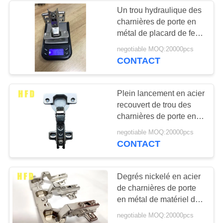
Un trou hydraulique des
charnières de porte en
33
métal de placard de fer
charnières de porte
en métal de manière
negotiable MOQ:20000pcs
deux 90 degrés
CONTACT
roulement à billes
Plein lancement en acier
recouvert de trou des
charnières de porte en
métal de pièce de
10
negotiable MOQ:20000pcs
cuisine 48mm
CONTACT
Charnières d'astuce
de boule
Degrés nickelé en acier
de charnières de porte
en métal de matériel de
meubles de garde-robe
negotiable MOQ:20000pcs
110