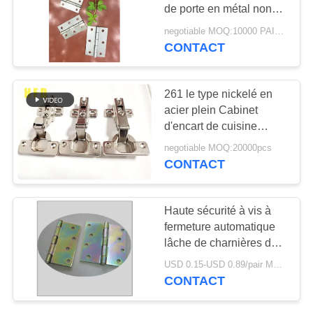
SITE
de porte en métal non
polie avec des trous de
negotiable MOQ:10000 PAIRES
vis
PRIVACY
CONTACT
20
POLICY
Charnière de porte
261 le type nickelé en
de sécurité
acier plein Cabinet
d'encart de cuisine
articule le trou 60G deux
negotiable MOQ:20000pcs
CONTACT
38
Haute sécurité à vis à
Parenthèse
fermeture automatique
lâche de charnières de
d'étagère faisante le
porte en métal de Pin
USD 0.15-USD 0.89/pair MOQ:10000Pair
coin
CONTACT