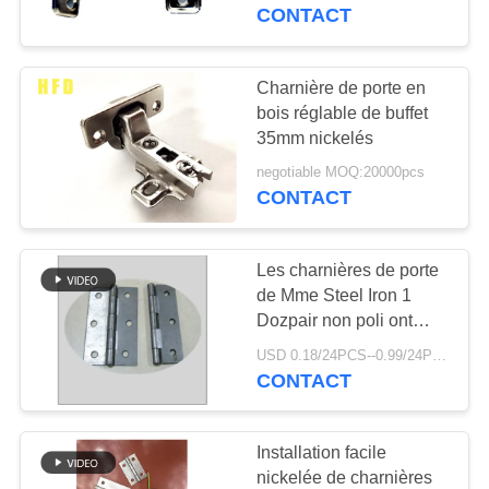
VISITE
profondeur de 11.5mm
CONTACT
D'USINE
Charnière de porte en
26
CONTRÔLE
bois réglable de buffet
charnières de porte
35mm nickelés
DE
résistantes
negotiable MOQ:20000pcs
QUALITÉ
CONTACT
CONTACTEZ-
Les charnières de porte
NOUS
de Mme Steel Iron 1
Dozpair non poli ont
16
emballé des charnières
NOUVELLES
USD 0.18/24PCS--0.99/24PCS MOQ:10000 PAIRES
Enlevez les
de porte de bout
CONTACT
charnières
PLAN
Installation facile
DU
nickelée de charnières