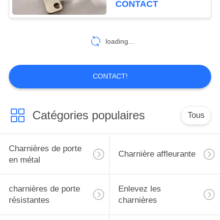
CONTACT
10
Charnières de
loading...
Cabinet de papillon
CONTACT!
Catégories populaires
Tous
10
verrou de boulon de
Charnières de porte
Charnière affleurante
porte
en métal
charnières de porte
Enlevez les
résistantes
charnières