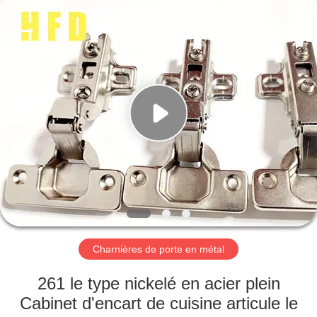
-
2026
PingHu
HongFengDa
Hardware
Factory.
All
Rights
MAISON
Reserved.
PRODUITS
VIDÉOS
AU
SUJET
DE
Charnières de porte en métal
NOUS
261 le type nickelé en acier plein
Cabinet d'encart de cuisine articule le