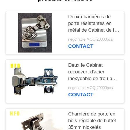
SITE
Deux charnières de
PRIVACY
porte résistantes en
POLICY
métal de Cabinet de fer
du trou SS201 polies
negotiable MOQ:20000pcs
CONTACT
Deux le Cabinet
recouvert d'acier
inoxydable de trou par
201 articule la
negotiable MOQ:20000pcs
profondeur de 11.5mm
CONTACT
Charnière de porte en
bois réglable de buffet
35mm nickelés