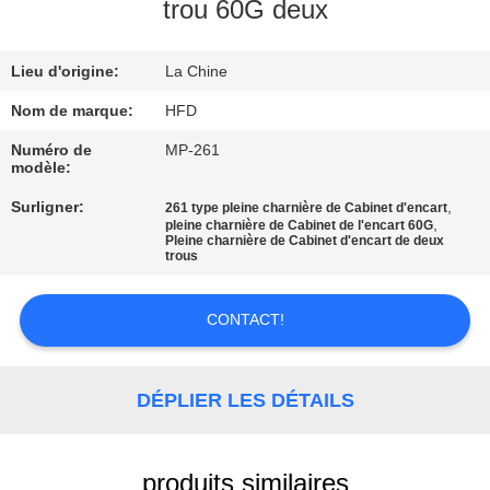
VISITE
trou 60G deux
D'USINE
Lieu d'origine:
La Chine
CONTRÔLE
Nom de marque:
HFD
DE
Numéro de
MP-261
modèle:
QUALITÉ
Surligner:
,
261 type pleine charnière de Cabinet d'encart
,
pleine charnière de Cabinet de l'encart 60G
Pleine charnière de Cabinet d'encart de deux
CONTACTEZ-
trous
NOUS
CONTACT!
NOUVELLES
DÉPLIER LES DÉTAILS
PLAN
DU
produits similaires