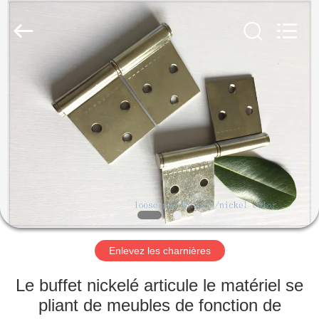
-
2026
PingHu
HongFengDa
Hardware
Factory.
All
Rights
MAISON
Reserved.
PRODUITS
VIDÉOS
AU
SUJET
DE
Enlevez les charnières
NOUS
Le buffet nickelé articule le matériel se
pliant de meubles de fonction de