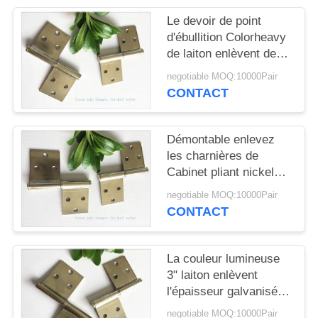
SITE
Le devoir de point
d'ébullition Colorheavy
PRIVACY
de laiton enlèvent des
charnières, enlèvent le
POLICY
negotiable MOQ:10000Pair
type démontable de
CONTACT
charnières de porte
Démontable enlevez
les charnières de
Cabinet pliant nickelé
de morceaux de type
negotiable MOQ:10000Pair
deux de Moyen-Orient
CONTACT
petit
La couleur lumineuse
3" laiton enlèvent
l'épaisseur galvanisée
du matériel 1.0mm en
negotiable MOQ:10000Pair