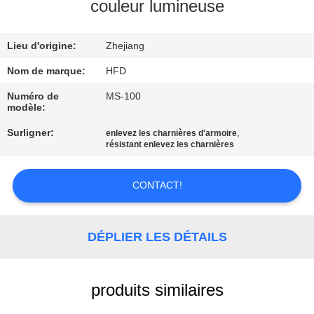
VISITE
couleur lumineuse
D'USINE
Lieu d'origine:
Zhejiang
CONTRÔLE
Nom de marque:
HFD
DE
Numéro de
MS-100
modèle:
QUALITÉ
Surligner:
,
enlevez les charnières d'armoire
résistant enlevez les charnières
CONTACTEZ-
NOUS
CONTACT!
NOUVELLES
DÉPLIER LES DÉTAILS
PLAN
produits similaires
DU