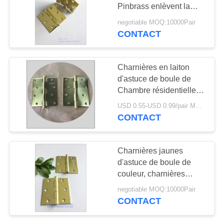
SITE
Pinbrass enlèvent la
surface douce plaquée
negotiable MOQ:10000Pair
par laiton lumineux
PRIVACY
CONTACT
POLICY
Charnières en laiton
d'astuce de boule de
Chambre résidentielle,
charnière de coin de
USD 0.55-USD 0.99/pair MOQ:10000Pair
coupe de tarte pour les
CONTACT
portes en bois
Charnières jaunes
d'astuce de boule de
couleur, charnières
affleurantes résistantes
negotiable MOQ:10000Pair
de bâti fortement polies
CONTACT