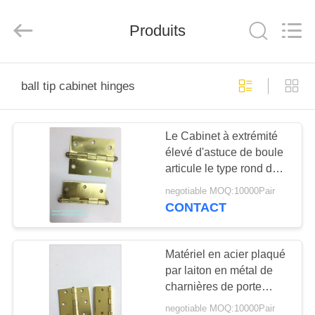
-
2026
PingHu
HongFengDa
Produits
Hardware
Factory.
All
Rights
MAISON
Reserved.
ball tip cabinet hinges
PRODUITS
Le Cabinet à extrémité
élevé d'astuce de boule
VIDÉOS
articule le type rond de
haute sécurité
negotiable MOQ:10000Pair
résidentielle précise de
AU
CONTACT
coupe
SUJET
DE
Matériel en acier plaqué
par laiton en métal de
NOUS
charnières de porte
d'astuce de boule pour
negotiable MOQ:10000Pair