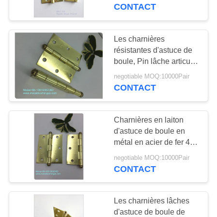
VISITE
la porte en bois
CONTACT
D'USINE
Les charnières
CONTRÔLE
résistantes d'astuce de
boule, Pin lâche articule
DE
la taille adaptée aux
negotiable MOQ:10000Pair
QUALITÉ
besoins du client par
CONTACT
poids léger
CONTACTEZ-
Charnières en laiton
NOUS
d'astuce de boule en
métal en acier de fer 4" »
conception facile de
NOUVELLES
negotiable MOQ:10000Pair
fantaisie de l'installation
CONTACT
X3.5
PLAN
Les charnières lâches
DU
d'astuce de boule de