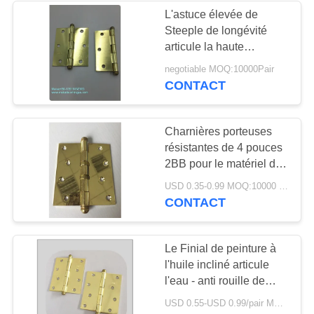
L'astuce élevée de
Steeple de longévité
articule la haute
précision d'application
negotiable MOQ:10000Pair
d'accessoires larges de
CONTACT
meubles
Charnières porteuses
résistantes de 4 pouces
2BB pour le matériel de
bâtiment de porte et de
USD 0.35-0.99 MOQ:10000 PAIRES
fenêtre
CONTACT
Le Finial de peinture à
l'huile incliné articule
l'eau - anti rouille de
preuve anticorrosion
USD 0.55-USD 0.99/pair MOQ:10000Pair