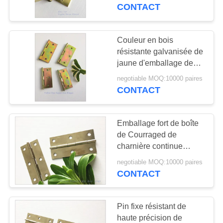
VISITE
charnières de porte de
CONTACT
Cabinet
D'USINE
Couleur en bois
CONTRÔLE
résistante galvanisée de
jaune d'emballage de
DE
charnières de porte 6
negotiable MOQ:10000 paires
QUALITÉ
paires
CONTACT
CONTACTEZ-
Emballage fort de boîte
NOUS
de Courraged de
charnière continue
résistante poli par nickel
NOUVELLES
negotiable MOQ:10000 paires
CONTACT
PLAN
Pin fixe résistant de
DU
haute précision de