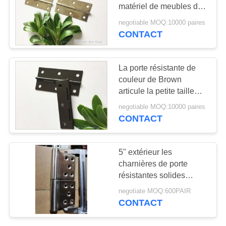
SITE
matériel de meubles de
charnières de porte de
negotiable MOQ:10000 paires
longévité élevée
PRIVACY
CONTACT
POLICY
La porte résistante de
couleur de Brown
articule la petite taille
fixe de preuve de l'eau
negotiable MOQ:10000 paires
de Pin
CONTACT
5" extérieur les
charnières de porte
résistantes solides
solubles marquent
negotiate MOQ:600PAIR
inoxydable en acier
CONTACT