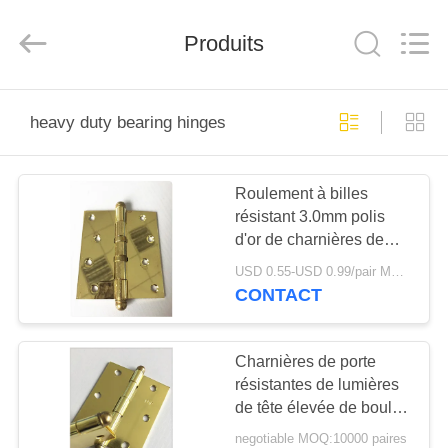
-
2026
PingHu
HongFengDa
Produits
Hardware
Factory.
All
Rights
MAISON
Reserved.
heavy duty bearing hinges
PRODUITS
Roulement à billes
résistant 3.0mm polis
VIDÉOS
d'or de charnières de
porte d'astuce de boule
USD 0.55-USD 0.99/pair MOQ:10000Pair
ronde
AU
CONTACT
SUJET
DE
Charnières de porte
résistantes de lumières
NOUS
de tête élevée de boule,
couleur lumineuse de
negotiable MOQ:10000 paires