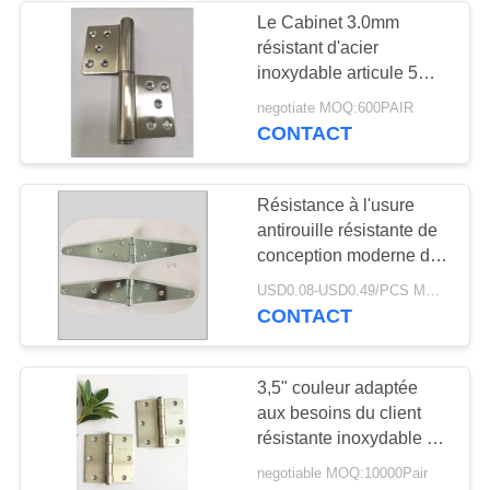
Le Cabinet 3.0mm
résistant d'acier
inoxydable articule 5
pouces
negotiate MOQ:600PAIR
CONTACT
Résistance à l'usure
antirouille résistante de
conception moderne de
charnières de courroie
USD0.08-USD0.49/PCS MOQ:5000
de longévité élevée
CONTACT
3,5" couleur adaptée
aux besoins du client
résistante inoxydable de
charnières de porte
negotiable MOQ:10000Pair
roulement de bille