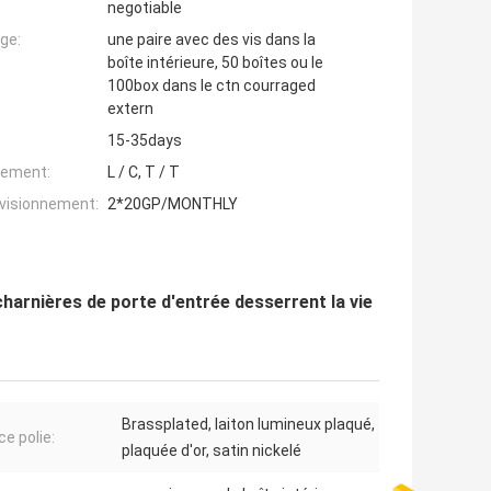
negotiable
ge:
une paire avec des vis dans la
boîte intérieure, 50 boîtes ou le
100box dans le ctn courraged
extern
15-35days
iement:
L / C, T / T
ovisionnement:
2*20GP/MONTHLY
harnières de porte d'entrée desserrent la vie
Brassplated, laiton lumineux plaqué,
ce polie:
plaquée d'or, satin nickelé