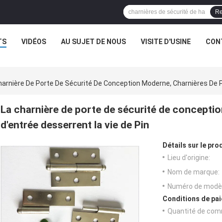
Re
TS
VIDÉOS
AU SUJET DE NOUS
VISITE D'USINE
CON
harnière De Porte De Sécurité De Conception Moderne, Charnières De P
La charnière de porte de sécurité de concepti
d'entrée desserrent la vie de Pin
Détails sur le prod
Lieu d'origine:
Nom de marque:
Numéro de modèl
Conditions de pai
Quantité de com