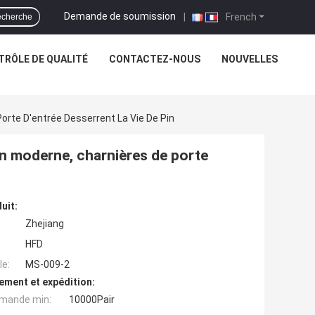
Demande de soumission
|
French
cherche
TRÔLE DE QUALITÉ
CONTACTEZ-NOUS
NOUVELLES
orte D'entrée Desserrent La Vie De Pin
on moderne, charnières de porte
uit:
Zhejiang
HFD
e:
MS-009-2
ement et expédition:
mande min:
10000Pair