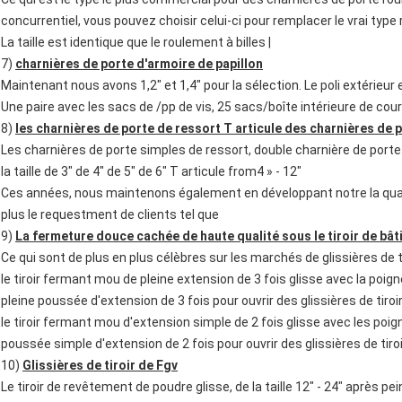
concurrentiel, vous pouvez choisir celui-ci pour remplacer le vrai type 
La taille est identique que le roulement à billes |
7)
charnières de porte d'armoire de papillon
Maintenant nous avons 1,2" et 1,4" pour la sélection. Le poli extérie
Une paire avec les sacs de /pp de vis, 25 sacs/boîte intérieure de 
8)
les charnières de porte de ressort T articule des charnières de 
Les charnières de porte simples de ressort, double charnière de porte 
la taille de 3" de 4" de 5" de 6" T articule from4 » - 12"
Ces années, nous maintenons également en développant notre la qualit
plus le requestment de clients tel que
9)
La fermeture douce cachée de haute qualité sous le tiroir de bâti
Ce qui sont de plus en plus célèbres sur les marchés de glissières de tiro
le tiroir fermant mou de pleine extension de 3 fois glisse avec la poign
pleine poussée d'extension de 3 fois pour ouvrir des glissières de tiro
le tiroir fermant mou d'extension simple de 2 fois glisse avec les poi
poussée simple d'extension de 2 fois pour ouvrir des glissières de tiro
10)
Glissières de tiroir de Fgv
Le tiroir de revêtement de poudre glisse, de la taille 12" - 24" après