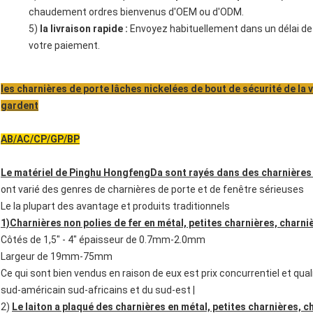
chaudement ordres bienvenus d'OEM ou d'ODM.
5)
la livraison rapide :
Envoyez habituellement dans un délai de
votre paiement.
les charnières de porte lâches nickelées de bout de sécurité de la 
gardent
AB/AC/CP/GP/BP
Le matériel de Pinghu HongfengDa sont rayés dans des charnières 
ont varié des genres de charnières de porte et de fenêtre sérieuses
Le la plupart des avantage et produits traditionnels
1)Charnières non polies de fer en métal, petites charnières, charn
Côtés de 1,5" - 4" épaisseur de 0.7mm-2.0mm
Largeur de 19mm-75mm
Ce qui sont bien vendus en raison de eux est prix concurrentiel et qual
sud-américain sud-africains et du sud-est |
2)
Le laiton a plaqué des charnières en métal, petites charnières, 