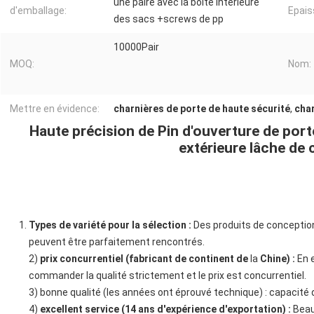
une paire avec la boîte intérieure
d'emballage:
Epais
des sacs +screws de pp
10000Pair
MOQ:
Nom:
Mettre en évidence:
charnières de porte de haute sécurité
,
char
Haute précision de Pin d'ouverture de por
extérieure lâche de 
Types de variété pour la sélection :
Des produits de conception
peuvent être parfaitement rencontrés.
2)
prix concurrentiel (fabricant de continent de
la
Chine) :
En e
commander la qualité strictement et le prix est concurrentiel.
3) bonne qualité (les années ont éprouvé technique) : capacité 
4)
excellent service (14 ans d'expérience d'exportation) :
Beau