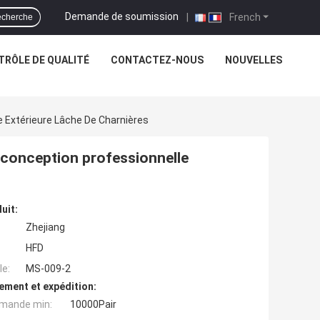
Demande de soumission
|
French
cherche
TRÔLE DE QUALITÉ
CONTACTEZ-NOUS
NOUVELLES
e Extérieure Lâche De Charnières
e conception professionnelle
uit:
Zhejiang
HFD
e:
MS-009-2
ement et expédition:
mande min:
10000Pair