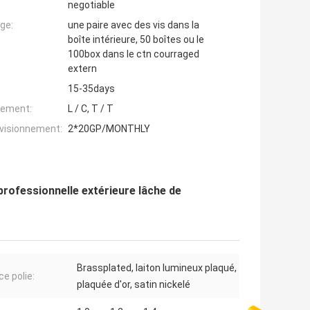
negotiable
ge:
une paire avec des vis dans la
boîte intérieure, 50 boîtes ou le
100box dans le ctn courraged
extern
15-35days
iement:
L / C, T / T
ovisionnement:
2*20GP/MONTHLY
professionnelle extérieure lâche de
Brassplated, laiton lumineux plaqué,
ce polie:
plaquée d'or, satin nickelé