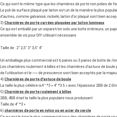
Ce qui sont le même type que les charnières de porte non polies de fer.
Le poli de surface plaqué par laiton est un de la manière la plus popula
d'autres, comme galvanisé, nickelé, laiton d'or plaqué sont bien accep
3)
Charnières de porte carrées plaquées par laiton lumineux
Ce qui est emballé par un separet/en solo une boîte intérieure, un papi
ensemble de vis pour DIY utilisant nécessaire
Taille de : 2" 2,5" 3" 3,5" 4"
Un emballage plus commercial est 6 paires ou 3 paires de boîte de /in
Les charnières roulement à billes et les charnières d'astuce de boul
de l'utilisation et le ~~ de prescience sont bien acceptés par la majeur
4)
Charnières de porte d'astuce de boule
La taille la plus célèbre is4 " *3 » 4" *3.5 » avec l'épaisseur 2BB de 
5)
Charnières de porte roulement à billes
2BB, 4BB était la taille la plus populaire nous produisant
Taille de 4" *3 »
6)
charnières de porte en nylon ou en acier de cercle
Ce qui est le type le plus commercial pour des charnières de porte ro