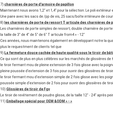
7)
charnières de porte d'armoire de papillon
Maintenant nous avons 1,2" et 1,4" pour la sélection. Le poli extérie
Une paire avec les sacs de /pp de vis, 25 sacs/boîte intérieure de 
8)
les charnières de porte de ressort T articule des charnières de 
Les charnières de porte simples de ressort, double charnière de porte 
la taille de 3" de 4" de 5" de 6" T articule from4 » - 12"
Ces années, nous maintenons également en développant notre la qualit
plus le requestment de clients tel que
9)
La fermeture douce cachée de haute qualité sous le tiroir de bâti
Ce qui sont de plus en plus célèbres sur les marchés de glissières de tiro
le tiroir fermant mou de pleine extension de 3 fois glisse avec la poign
pleine poussée d'extension de 3 fois pour ouvrir des glissières de tiro
le tiroir fermant mou d'extension simple de 2 fois glisse avec les poi
poussée simple d'extension de 2 fois pour ouvrir des glissières de tiro
10)
Glissières de tiroir de Fgv
Le tiroir de revêtement de poudre glisse, de la taille 12" - 24" après
11)
Emballage spécial pour OEM &ODM » - »