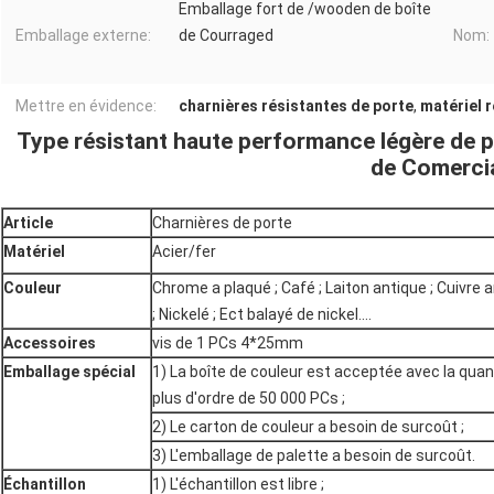
Emballage fort de /wooden de boîte
Emballage externe:
de Courraged
Nom:
Mettre en évidence:
charnières résistantes de porte
,
matériel 
Type résistant haute performance légère de p
de Comerci
Article
Charnières de porte
Matériel
Acier/fer
Couleur
Chrome a plaqué ; Café ; Laiton antique ; Cuivre 
; Nickelé ; Ect balayé de nickel….
Accessoires
vis de 1 PCs 4*25mm
Emballage spécial
1) La boîte de couleur est acceptée avec la quan
plus d'ordre de 50 000 PCs ;
2) Le carton de couleur a besoin de surcoût ;
3) L'emballage de palette a besoin de surcoût.
Échantillon
1) L'échantillon est libre ;