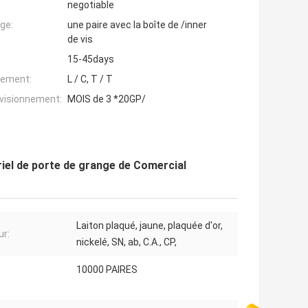
negotiable
ge:
une paire avec la boîte de /inner
de vis
15-45days
iement:
L / C, T / T
ovisionnement:
MOIS de 3 *20GP/
iel de porte de grange de Comercial
Laiton plaqué, jaune, plaquée d'or,
ur:
nickelé, SN, ab, C.A., CP,
10000 PAIRES