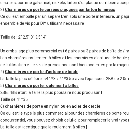
d'autres, comme galvanisé, nickelé, laiton d'or plaqué sont bien accep
3)
Charnières de porte carrées plaquées par laiton lumineux
Ce qui est emballé par un separet/en solo une boîte intérieure, un papi
ensemble de vis pour DIY utilisant nécessaire
Taille de : 2" 2,5" 3" 3,5" 4"
Un emballage plus commercial est 6 paires ou 3 paires de boîte de /in
Les charnières roulement à billes et les charnières d'astuce de boul
de l'utilisation et le ~~ de prescience sont bien acceptés par la majeur
4)
Charnières de porte d'astuce de boule
La taille la plus célèbre is4 " *3 » 4" *3.5 » avec l'épaisseur 2BB de 
5)
Charnières de porte roulement à billes
2BB, 4BB était la taille la plus populaire nous produisant
Taille de 4" *3 »
6)
charnières de porte en nylon ou en acier de cercle
Ce qui est le type le plus commercial pour des charnières de porte ro
concurrentiel, vous pouvez choisir celui-ci pour remplacer le vrai type 
La taille est identique que le roulement à billes |