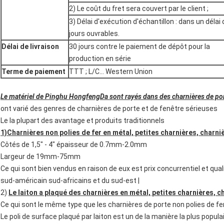
2) Le coût du fret sera couvert par le client ;
3) Délai d'exécution d'échantillon : dans un délai 
jours ouvrables.
Délai de livraison
30 jours contre le paiement de dépôt pour la
production en série
Terme de paiement
TTT ; L/C… Western Union
Le matériel de Pinghu HongfengDa sont rayés dans des charnières de por
ont varié des genres de charnières de porte et de fenêtre sérieuses
Le la plupart des avantage et produits traditionnels
1)Charnières non polies de fer en métal, petites charnières, charn
Côtés de 1,5" - 4" épaisseur de 0.7mm-2.0mm
Largeur de 19mm-75mm
Ce qui sont bien vendus en raison de eux est prix concurrentiel et qual
sud-américain sud-africains et du sud-est |
2)
Le laiton a plaqué des charnières en métal, petites charnières, 
Ce qui sont le même type que les charnières de porte non polies de fer.
Le poli de surface plaqué par laiton est un de la manière la plus popula