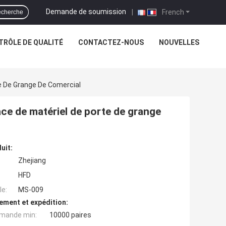
Demande de soumission
|
French
cherche
TRÔLE DE QUALITÉ
CONTACTEZ-NOUS
NOUVELLES
e De Grange De Comercial
ce de matériel de porte de grange
uit:
Zhejiang
HFD
e:
MS-009
ement et expédition:
mande min:
10000 paires