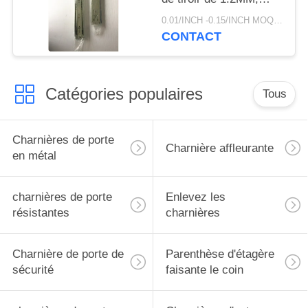
glissières de tiroir de
0.01/INCH -0.15/INCH MOQ:paire de 1000
fin de doux d'OEM
CONTACT
Catégories populaires
Tous
Charnières de porte
Charnière affleurante
en métal
charnières de porte
Enlevez les
résistantes
charnières
Charnière de porte de
Parenthèse d'étagère
sécurité
faisante le coin