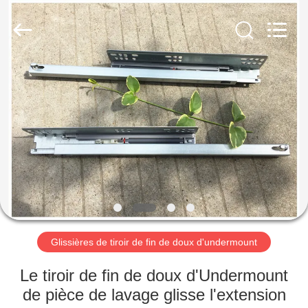
-
2026
PingHu
HongFengDa
Hardware
Factory.
All
Rights
MAISON
Reserved.
PRODUITS
VIDÉOS
AU
SUJET
DE
Glissières de tiroir de fin de doux d'undermount
NOUS
Le tiroir de fin de doux d'Undermount
de pièce de lavage glisse l'extension