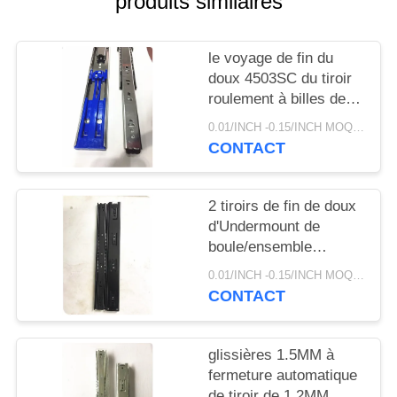
produits similaires
SITE
le voyage de fin du
PRIVACY
doux 4503SC du tiroir
POLICY
roulement à billes de
52mm diapositive 45
0.01/INCH -0.15/INCH MOQ:paire de 1000
kilogrammes de
CONTACT
capacité de charge de
100lb
2 tiroirs de fin de doux
d'Undermount de
boule/ensemble
glissent, de pleines
0.01/INCH -0.15/INCH MOQ:paire de 1000
glissières de tiroir
CONTACT
d'extension
glissières 1.5MM à
fermeture automatique
de tiroir de 1.2MM,