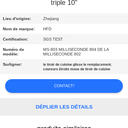
VISITE
triple 10"
D'USINE
Lieu d'origine:
Zhejiang
CONTRÔLE
Nom de marque:
HFD
DE
Certification:
SGS TEST
QUALITÉ
Numéro de
MS-803 MILLISECONDE 804 DE LA
modèle:
MILLISECONDE 802
CONTACTEZ-
Surligner:
,
le tiroir de cuisine glisse le remplacement
coureurs étroits mous de tiroir de cuisine
NOUS
CONTACT!
NOUVELLES
DÉPLIER LES DÉTAILS
PLAN
DU