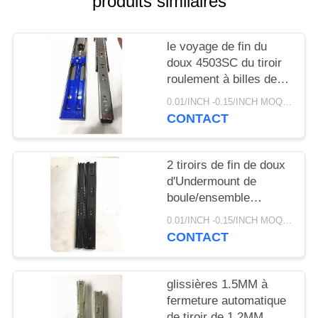
produits similaires
SITE
le voyage de fin du
PRIVACY
doux 4503SC du tiroir
POLICY
roulement à billes de
52mm diapositive 45
0.01/INCH -0.15/INCH MOQ:paire de 1000
kilogrammes de
CONTACT
capacité de charge de
100lb
2 tiroirs de fin de doux
d'Undermount de
boule/ensemble
glissent, de pleines
0.01/INCH -0.15/INCH MOQ:paire de 1000
glissières de tiroir
CONTACT
d'extension
glissières 1.5MM à
fermeture automatique
de tiroir de 1.2MM,