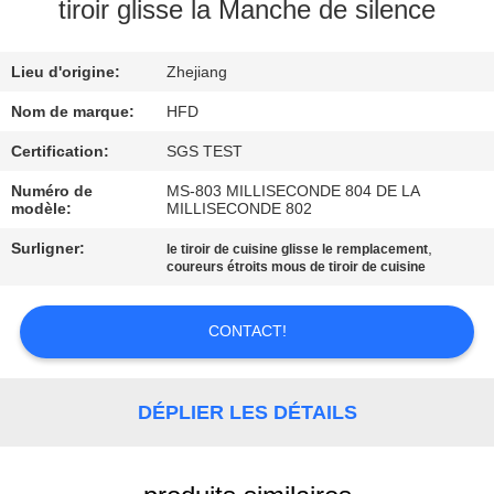
VISITE
tiroir glisse la Manche de silence
D'USINE
Lieu d'origine:
Zhejiang
CONTRÔLE
Nom de marque:
HFD
DE
Certification:
SGS TEST
QUALITÉ
Numéro de
MS-803 MILLISECONDE 804 DE LA
modèle:
MILLISECONDE 802
CONTACTEZ-
Surligner:
,
le tiroir de cuisine glisse le remplacement
coureurs étroits mous de tiroir de cuisine
NOUS
CONTACT!
NOUVELLES
DÉPLIER LES DÉTAILS
PLAN
DU