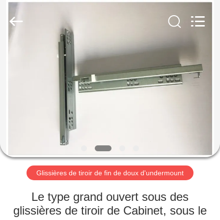
-
2026
PingHu
HongFengDa
Hardware
Factory.
All
Rights
MAISON
Reserved.
PRODUITS
VIDÉOS
AU
SUJET
DE
Glissières de tiroir de fin de doux d'undermount
NOUS
Le type grand ouvert sous des
glissières de tiroir de Cabinet, sous le