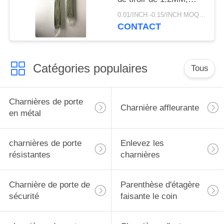
glissières de tiroir de
0.01/INCH -0.15/INCH MOQ:paire de 1000
fin de doux d'OEM
CONTACT
Catégories populaires
Tous
Charnières de porte
Charnière affleurante
en métal
charnières de porte
Enlevez les
résistantes
charnières
Charnière de porte de
Parenthèse d'étagère
sécurité
faisante le coin