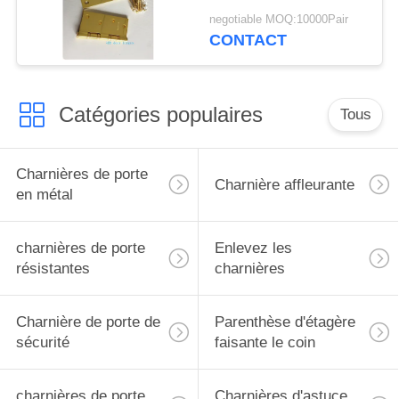
roulement de bille
negotiable MOQ:10000Pair
d'acier d'anneau d'OEM
CONTACT
Catégories populaires
Tous
Charnières de porte
Charnière affleurante
en métal
charnières de porte
Enlevez les
résistantes
charnières
Charnière de porte de
Parenthèse d'étagère
sécurité
faisante le coin
charnières de porte
Charnières d'astuce