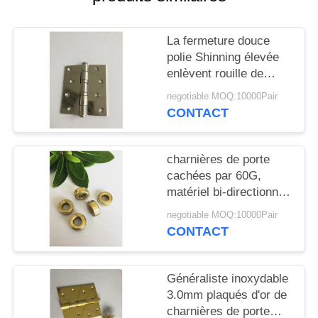
SITE
La fermeture douce
PRIVACY
polie Shinning élevée
POLICY
enlèvent rouille de
charnières de porte
negotiable MOQ:10000Pair
l'anti pour la porte
CONTACT
lourde
charnières de porte
cachées par 60G,
matériel bi-directionnel
de meubles de
negotiable MOQ:10000Pair
charnières de porte de
CONTACT
Cabinet de couleur de
nickel
Généraliste inoxydable
3.0mm plaqués d'or de
charnières de porte