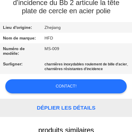
VISITE
d'incidence du Bb 2 articule la tête
plate de cercle en acier polie
D'USINE
Lieu d'origine:
Zhejiang
CONTRÔLE
DE
Nom de marque:
HFD
QUALITÉ
Numéro de
MS-009
modèle:
Surligner:
,
charnières inoxydables roulement de bille d'acier
CONTACTEZ-
charnières résistantes d'incidence
NOUS
CONTACT!
NOUVELLES
DÉPLIER LES DÉTAILS
PLAN
DU
produits similaires