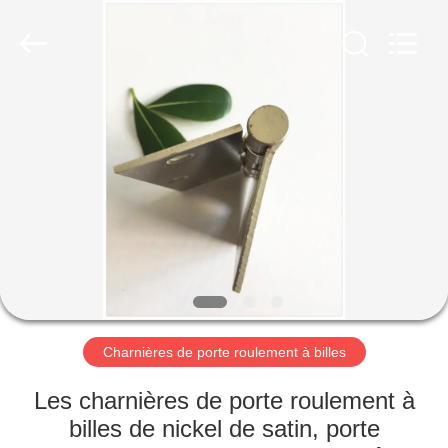
-
2026
PingHu
HongFengDa
Hardware
Factory.
All
Rights
MAISON
Reserved.
PRODUITS
VIDÉOS
AU
SUJET
DE
Charnières de porte roulement à billes
NOUS
Les charnières de porte roulement à
billes de nickel de satin, porte